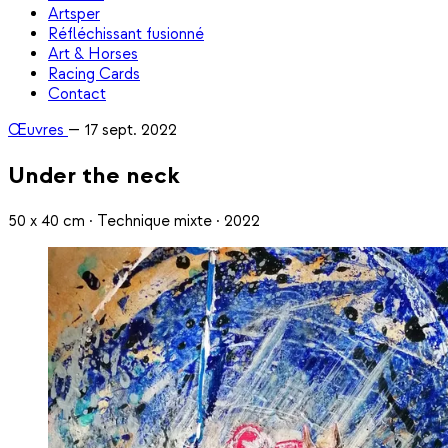
Artsper
Réfléchissant fusionné
Art & Horses
Racing Cards
Contact
Œuvres
—
17 sept. 2022
Under the neck
50 x 40 cm · Technique mixte · 2022