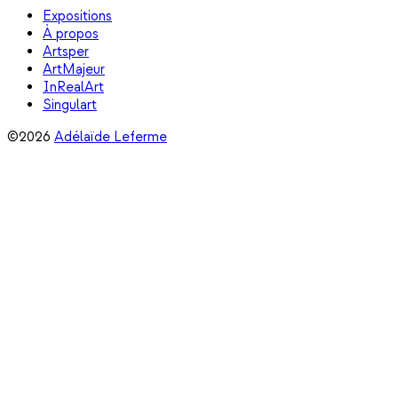
Expositions
À propos
Artsper
ArtMajeur
InRealArt
Singulart
©2026
Adélaïde Leferme