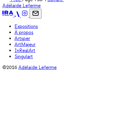
Adélaïde Leferme
Expositions
À propos
Artsper
ArtMajeur
InRealArt
Singulart
©2026
Adélaïde Leferme