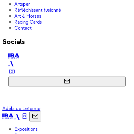
Artsper
Réfléchissant fusionné
Art & Horses
Racing Cards
Contact
Socials
Adélaïde Leferme
Expositions