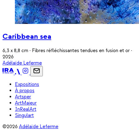
Caribbean sea
6,3 x 8,8 cm · Fibres réfléchissantes tendues en fusion et or ·
2026
Adélaïde Leferme
Expositions
À propos
Artsper
ArtMajeur
InRealArt
Singulart
©2026
Adélaïde Leferme