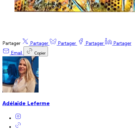
Partager
Partager
Partager
Partager
Partager
Email
Copier
Adélaïde Leferme