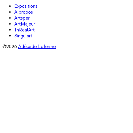
Expositions
À propos
Artsper
ArtMajeur
InRealArt
Singulart
©2026
Adélaïde Leferme