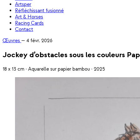
Artsper
Réfléchissant fusionné
Art & Horses
Racing Cards
Contact
Œuvres
—
4 févr. 2026
Jockey d’obstacles sous les couleurs Pa
18 x 13 cm · Aquarelle sur papier bambou · 2025