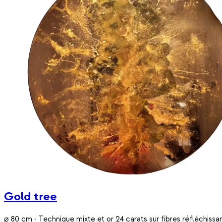
Gold tree
⌀ 80 cm · Technique mixte et or 24 carats sur fibres réfléchissa