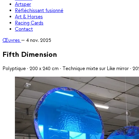
Artsper
Réfléchissant fusionné
Art & Horses
Racing Cards
Contact
Œuvres
—
4 nov. 2025
Fifth Dimension
Polyptique · 200 x 240 cm · Technique mixte sur Like mirror · 2