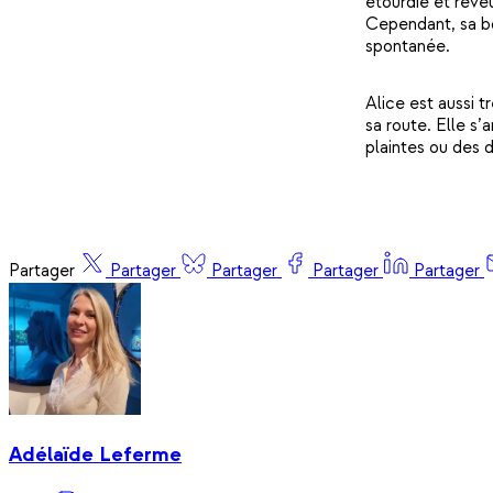
étourdie et rêveu
Cependant, sa bo
spontanée.
Alice est aussi 
sa route. Elle s
plaintes ou des d
Partager
Partager
Partager
Partager
Partager
Adélaïde Leferme