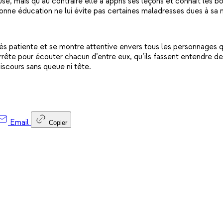
se, mais qu’au contraire elle a appris ses leçons et connaît les 
nne éducation ne lui évite pas certaines maladresses dues à sa n
très patiente et se montre attentive envers tous les personnages q
’arrête pour écouter chacun d’entre eux, qu’ils fassent entendre d
iscours sans queue ni tête.
Email
Copier