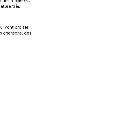
bonnes manières.
ature très
ui vont croiser
es chansons, des