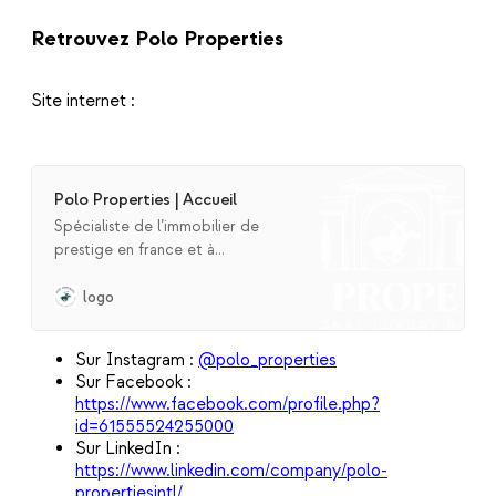
Retrouvez Polo Properties
Site internet :
Polo Properties | Accueil
Spécialiste de l’immobilier de
prestige en france et à
l’international, vendre, acheter,
immobilier, immobilier de luxe,
logo
immobilier de prestige, maison,
france, international, appartement,
Sur Instagram :
@polo_properties
duplex, penthouse, villa, vue tour
Sur Facebook :
eiffel, italie, californie, los angeles,
https://www.facebook.com/profile.php?
dubai, ibiza, luxembourg, ile
id=61555524255000
maurice,
Sur LinkedIn :
https://www.linkedin.com/company/polo-
propertiesintl/